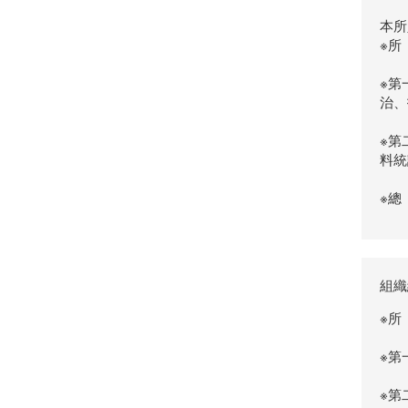
本所
※所
※第
治、
※第
料統
※總
組織
※所
※第
※第