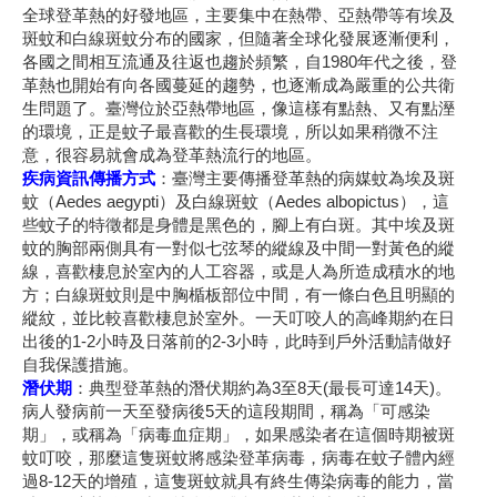
全球登革熱的好發地區，主要集中在熱帶、亞熱帶等有埃及
斑蚊和白線斑蚊分布的國家，但隨著全球化發展逐漸便利，
各國之間相互流通及往返也趨於頻繁，自1980年代之後，登
革熱也開始有向各國蔓延的趨勢，也逐漸成為嚴重的公共衛
生問題了。臺灣位於亞熱帶地區，像這樣有點熱、又有點溼
的環境，正是蚊子最喜歡的生長環境，所以如果稍微不注
意，很容易就會成為登革熱流行的地區。
疾病資訊傳播方式
：臺灣主要傳播登革熱的病媒蚊為埃及斑
蚊（Aedes aegypti）及白線斑蚊（Aedes albopictus），這
些蚊子的特徵都是身體是黑色的，腳上有白斑。其中埃及斑
蚊的胸部兩側具有一對似七弦琴的縱線及中間一對黃色的縱
線，喜歡棲息於室內的人工容器，或是人為所造成積水的地
方；白線斑蚊則是中胸楯板部位中間，有一條白色且明顯的
縱紋，並比較喜歡棲息於室外。一天叮咬人的高峰期約在日
出後的1-2小時及日落前的2-3小時，此時到戶外活動請做好
自我保護措施。
潛伏期
：典型登革熱的潛伏期約為3至8天(最長可達14天)。
病人發病前一天至發病後5天的這段期間，稱為「可感染
期」，或稱為「病毒血症期」，如果感染者在這個時期被斑
蚊叮咬，那麼這隻斑蚊將感染登革病毒，病毒在蚊子體內經
過8-12天的增殖，這隻斑蚊就具有終生傳染病毒的能力，當