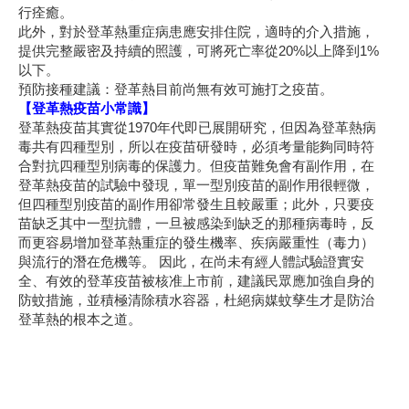
行痊癒。
此外，對於登革熱重症病患應安排住院，適時的介入措施，
提供完整嚴密及持續的照護，可將死亡率從20%以上降到1%
以下。
預防接種建議：登革熱目前尚無有效可施打之疫苗。
【登革熱疫苗小常識】
登革熱疫苗其實從1970年代即已展開研究，但因為登革熱病
毒共有四種型別，所以在疫苗研發時，必須考量能夠同時符
合對抗四種型別病毒的保護力。但疫苗難免會有副作用，在
登革熱疫苗的試驗中發現，單一型別疫苗的副作用很輕微，
但四種型別疫苗的副作用卻常發生且較嚴重；此外，只要疫
苗缺乏其中一型抗體，一旦被感染到缺乏的那種病毒時，反
而更容易增加登革熱重症的發生機率、疾病嚴重性（毒力）
與流行的潛在危機等。 因此，在尚未有經人體試驗證實安
全、有效的登革疫苗被核准上市前，建議民眾應加強自身的
防蚊措施，並積極清除積水容器，杜絕病媒蚊孳生才是防治
登革熱的根本之道。