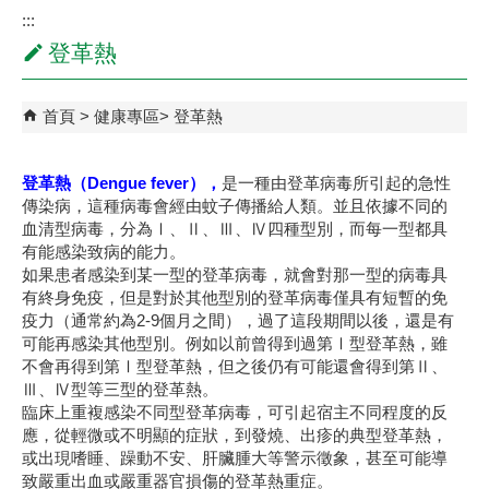
:::
登革熱
首頁
健康專區
登革熱
登革熱（Dengue fever），
是一種由登革病毒所引起的急性
傳染病，這種病毒會經由蚊子傳播給人類。並且依據不同的
血清型病毒，分為Ⅰ、Ⅱ、Ⅲ、Ⅳ四種型別，而每一型都具
有能感染致病的能力。
如果患者感染到某一型的登革病毒，就會對那一型的病毒具
有終身免疫，但是對於其他型別的登革病毒僅具有短暫的免
疫力（通常約為2-9個月之間），過了這段期間以後，還是有
可能再感染其他型別。例如以前曾得到過第Ⅰ型登革熱，雖
不會再得到第Ⅰ型登革熱，但之後仍有可能還會得到第Ⅱ、
Ⅲ、Ⅳ型等三型的登革熱。
臨床上重複感染不同型登革病毒，可引起宿主不同程度的反
應，從輕微或不明顯的症狀，到發燒、出疹的典型登革熱，
或出現嗜睡、躁動不安、肝臟腫大等警示徵象，甚至可能導
致嚴重出血或嚴重器官損傷的登革熱重症。