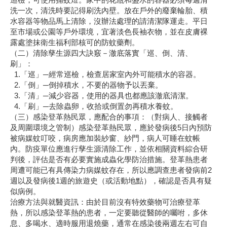
洗一次，清洗時要記得刷洗內壁。放在戶外的廢棄輪胎、積
水容器等物品馬上清除，沒辦法處理的請清潔隊運走。平日
至市場或公園等戶外環境，宜著淡色長袖衣物，並在皮膚裸
露處塗抹衛生福利部核可的防蚊藥劑。
（二）清除孳生源四大訣竅－澈底落實「巡、倒、清、
刷」：
1.「巡」─經常巡檢，檢查居家室內外可能積水的容器。
2.「倒」─倒掉積水，不要的器物予以丟棄。
3.「清」─減少容器，使用的器具也都應該澈底清潔。
4.「刷」─去除蟲卵，收拾或倒置勿再積水養蚊。
（三）感染登革熱民眾，應配合的事項：（對病人、接觸者
及周圍環境之管制）感染登革熱民眾，應於發病後5日內預防
被病媒蚊叮咬，病房應加裝紗窗、紗門，病人可睡在蚊帳
內。防疫單位應進行孳生源清除工作，並依相關資料綜合研
判後，評估是否有必要實施成蟲化學防治措施。登革熱患者
周遭可能已有具傳染力病媒蚊存在，所以應調查患者發病前2
週以及發病後1週的旅遊史（或活動地點），確認是否具有疑
似病例。
治療方法與就醫資訊：由於目前沒有特效藥物可治療登革
熱，所以感染登革熱的患者，一定要聽從醫師的囑咐，多休
息、多喝水、適時服用退燒藥，通常在感染後兩週左右可自