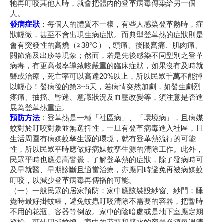
牠再叮咬其他人時，就會把體內的登革病毒傳染給另一個
人。
發病症狀
：每個人的體質不一樣，有些人感染登革熱時，症
狀輕微，甚至不會出現生病症狀。而典型登革熱的症狀則是
會有突發性的高燒（≧38℃），頭痛、後眼窩痛、肌肉痛、
關節痛及出疹等現象；然而，若是先後感染不同型別之登革
病毒，有更高機率導致較嚴重的臨床症狀，如果沒有及時就
醫或治療，死亡率可以高達20%以上，所以民眾千萬不能掉
以輕心！發病後的第3~5天，若病情突然加劇，如發生劇烈
疼痛、抽搐、昏迷、意識狀況及血壓改變等，須注意是否進
展為登革熱重症。
預防方法
：登革熱是一種「社區病」、「環境病」，且病媒
蚊對於叮咬對象並無選擇性，一旦有登革病毒進入社區，且
生活周圍有病媒蚊孳生源的環境，就有登革熱流行的可能
性，所以民眾平時應做好病媒蚊孳生源的清除工作。此外，
民眾平時也應提高警覺，了解登革熱的症狀，除了發病時可
及早就醫、早期診斷且適當治療，亦應同時避免再被病媒蚊
叮咬，以減少登革病毒再傳播的可能。
（一）一般民眾的居家預防：家中應該裝設紗窗、紗門；睡
覺時最好掛蚊帳，避免蚊蟲叮咬清除不需要的容器，把暫時
不用的花瓶、容器等倒放。家中的陰暗處或是地下室應定期
巡檢，可使用捕蚊燈。家中的花瓶和盛水的容器必須每週清