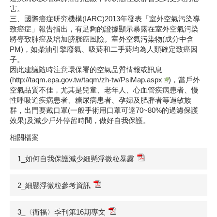
害。
三、國際癌症研究機構(IARC)2013年發表「室外空氣污染導
致癌症」報告指出，有足夠的證據顯示暴露在室外空氣污染
將導致肺癌及增加膀胱癌風險。室外空氣污染物(成分中含
PM)，如柴油引擎廢氣、吸菸和二手菸均為人類確定致癌因
子。
因此建議隨時注意環保署的空氣品質情報或訊息
(
http://taqm.epa.gov.tw/taqm/zh-tw/PsiMap.aspx
)，當戶外
空氣品質不佳，尤其是兒童、老年人、心血管疾病患者、慢
性呼吸道疾病患者、糖尿病患者、孕婦及肥胖者等過敏族
群，出門要戴口罩(一般手術用口罩可達70~80%的過濾保護
效果)及減少戶外停留時間，做好自我保護。
相關檔案
1_如何自我保護減少細懸浮微粒暴露
2_細懸浮微粒參考資訊
3_〈衛福〉季刊第16期專文