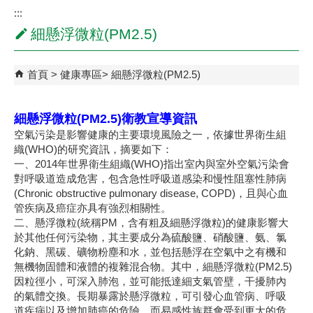
:::
細懸浮微粒(PM2.5)
首頁
健康專區
細懸浮微粒(PM2.5)
細懸浮微粒(PM2.5)衛教宣導資訊
空氣污染是影響健康的主要環境風險之一，依據世界衛生組
織(WHO)的研究資訊，摘要如下：
一、2014年世界衛生組織(WHO)指出室內與室外空氣污染會
對呼吸道造成危害，包含急性呼吸道感染和慢性阻塞性肺病
(Chronic obstructive pulmonary disease, COPD)，且與心血
管疾病及癌症亦具有強烈相關性。
二、懸浮微粒(統稱PM，含有粗及細懸浮微粒)的健康影響大
於其他任何污染物，其主要成分為硫酸鹽、硝酸鹽、氨、氯
化鈉、黑碳、礦物粉塵和水，並包括懸浮在空氣中之有機和
無機物固體和液體的複雜混合物。其中，細懸浮微粒(PM2.5)
因粒徑小，可深入肺泡，並可能抵達細支氣管壁，干擾肺內
的氣體交換。長期暴露於懸浮微粒，可引發心血管病、呼吸
道疾病以及增加肺癌的危險，而易感性族群會受到更大的危